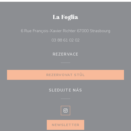
La Foglia
((otevře se
6 Rue François-Xavier Richter 67000 Strasbourg
03 88 61 02 02
REZERVACE
REZERVOVAT STŮL
SLEDUJTE NÁS
Instagram ((otevře se v novém o
NEWSLETTER