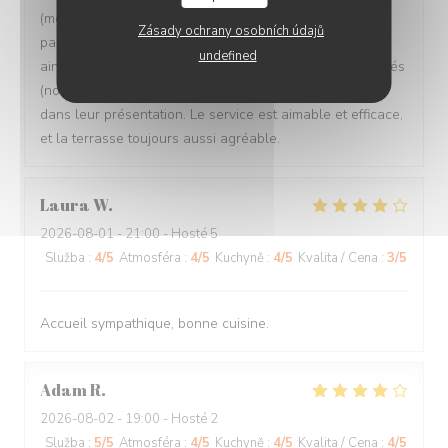
(mention spéciale aux lasagnes aux légumes,
Zásady ochrany osobních údajů
particulièrement savoureuses) à base de produits frais,
undefined
ainsi qu'un vrai effort d'originalité dans les plats proposés
(notamment les suggestions du jour) et de raffinement
dans leur présentation. Le service est aimable et efficace,
et la terrasse toujours aussi agréable.
Laura
W
2026-08-01
- 21:00 - Hosté 5
Služba
:
4
/5
Atmosféra
:
4
/5
Kuchyně
:
4
/5
Kvalita / Cena
:
3
/5
Accueil sympathique, bonne cuisine.
Adam
R
2026-08-02
- 19:00 - Hosté 2
Služba
:
5
/5
Atmosféra
:
4
/5
Kuchyně
:
4
/5
Kvalita / Cena
:
4
/5