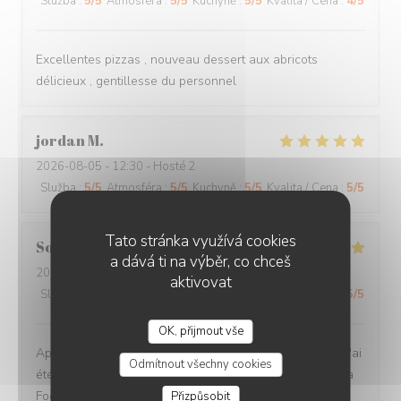
Služba
:
5
/5
Atmosféra
:
5
/5
Kuchyně
:
5
/5
Kvalita / Cena
:
4
/5
Excellentes pizzas , nouveau dessert aux abricots
délicieux , gentillesse du personnel
jordan
M
2026-08-05
- 12:30 - Hosté 2
Služba
:
5
/5
Atmosféra
:
5
/5
Kuchyně
:
5
/5
Kvalita / Cena
:
5
/5
Tato stránka využívá cookies
Sophie
G
a dává ti na výběr, co chceš
2026-08-01
- 19:00 - Hosté 3
aktivovat
Služba
:
5
/5
Atmosféra
:
5
/5
Kuchyně
:
5
/5
Kvalita / Cena
:
5
/5
OK, přijmout vše
LA FOGLIA
Après avoir été plusieurs fois déçue par Arnaud & Co, j'ai
Odmítnout všechny cookies
été agréablement surprise par le nouveau restaurant La
Foglia qui l'a remplacé : une cuisine italienne goûteuse
Přizpůsobit