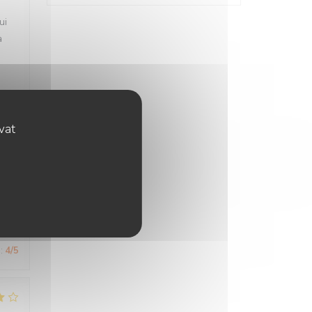
ui
à
ovat
:
3
/5
:
4
/5