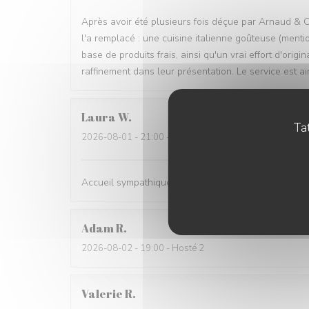
Après avoir été plusieurs fois déçue par Arnaud & C
l'a remplacé : une cuisine italienne goûteuse (ment
base de produits frais, ainsi qu'un vrai effort d'ori
raffinement dans leur présentation. Le service est ai
Laura
W
Tat
2026-08-01
- 21:00 - Hosté 5
Accueil sympathique, bonne cuisine.
Adam
R
2026-08-02
- 19:00 - Hosté 2
Valerie
R