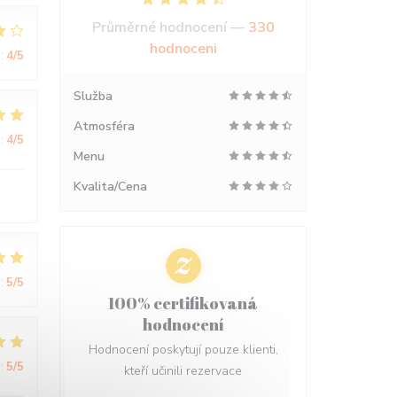
Průměrné hodnocení —
330
hodnoceni
:
4
/5
Služba
Atmosféra
:
4
/5
Menu
Kvalita/Cena
:
5
/5
100% certifikovaná
hodnocení
Hodnocení poskytují pouze klienti,
:
5
/5
kteří učinili rezervace