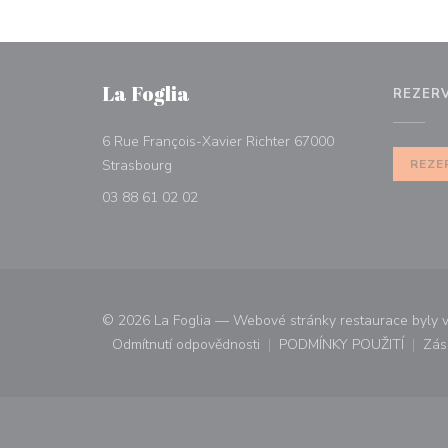
La Foglia
REZER
6 Rue François-Xavier Richter 67000
((otevře se v novém okně))
Strasbourg
REZE
03 88 61 02 02
© 2026 La Foglia — Webové stránky restaurace byly 
Odmítnutí odpovědnosti
PODMÍNKY POUŽITÍ
Zás
((otevře se v novém okně))
((otevře se v n