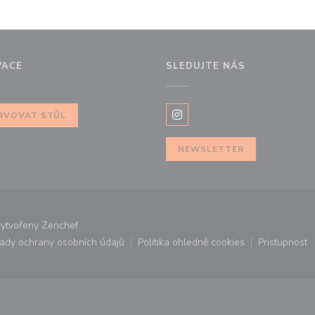
VACE
SLEDUJTE NÁS
RVOVAT STŮL
Instagram ((otevře se v nov
NEWSLETTER
((otevře se v novém okně))
vytvořeny
Zenchef
ady ochrany osobních údajů
Politika ohledně cookies
Pristupnost
ovém okně))
((otevře se v novém okně))
((otevře se v novém okně))
((otevř