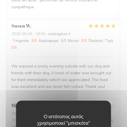
Belle terrasse , personnel de service souriant et
sympathique
Susan
W
2026-08-06
- 19:00 - καλεσμένοι 4
Υπηρεσία
:
5
/5
Ατμόσφαιρα
:
5
/5
Μενού
:
5
/5
Ποιότητα / Τιμή
:
5
/5
We enjoyed a lovely evening outside with our dog and
friends with their dog. A bowl of water was brought out
for them immediately which we appreciated. The food
was excellent and we never felt rushed. Thank you!
Michelle
W
2026-08-04
- 12:30 - καλεσμένοι 2
Ο ιστότοπος αυτός
Υπηρεσία
:
4
/5
Ατμόσφαιρα
:
4
/5
Μενού
:
4
/5
Ποιότητα / Τιμή
:
χρησιμοποιεί "μπισκότα"