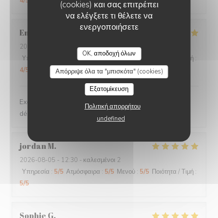
4
/5
(cookies) και σας επιτρέπει
να ελέγξετε τι θέλετε να
ενεργοποιήσετε
Engel
F
2026-08-05
- 12:15 - καλεσμένοι 2
LA FOGLIA
OK, αποδοχή όλων
Υπηρεσία
:
5
/5
Ατμόσφαιρα
:
5
/5
Μενού
:
5
/5
Ποιότητα / Τιμή
:
4
/5
Απόρριψε όλα τα "μπισκότα" (cookies)
Εξατομίκευση
Excellentes pizzas , nouveau dessert aux abricots
Πολιτική απορρήτου
délicieux , gentillesse du personnel
undefined
jordan
M
2026-08-05
- 12:30 - καλεσμένοι 2
Υπηρεσία
:
5
/5
Ατμόσφαιρα
:
5
/5
Μενού
:
5
/5
Ποιότητα / Τιμή
:
5
/5
Sophie
G