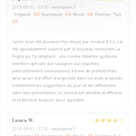
2026-08-01
- 19:00 - καλεσμένοι 3
Υπηρεσία
:
5
/5
Ατμόσφαιρα
:
5
/5
Μενού
:
5
/5
Ποιότητα / Τιμή
:
5
/5
Après avoir été plusieurs fois déçue par Arnaud & Co, j'ai
été agréablement surprise par le nouveau restaurant La
Foglia qui l'a remplacé : une cuisine italienne goûteuse
(mention spéciale aux lasagnes aux légumes,
particulièrement savoureuses) à base de produits frais,
ainsi qu'un vrai effort d'originalité dans les plats proposés
(notamment les suggestions du jour) et de raffinement
dans leur présentation. Le service est aimable et efficace,
et la terrasse toujours aussi agréable.
Laura
W
2026-08-01
- 21:00 - καλεσμένοι 5