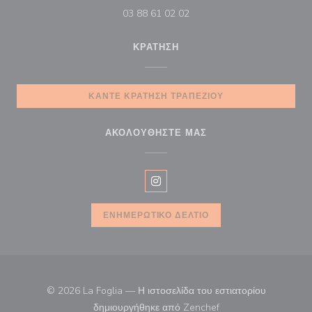
03 88 61 02 02
ΚΡΆΤΗΣΗ
ΚΆΝΤΕ ΚΡΆΤΗΣΗ ΤΡΑΠΕΖΙΟΎ
ΑΚΟΛΟΥΘΉΣΤΕ ΜΑΣ
Instagram ((ανοίγει σε νέο παρά
ΕΝΗΜΕΡΩΤΙΚΌ ΔΕΛΤΊΟ
© 2026 La Foglia — Η ιστοσελίδα του εστιατορίου
((ανοίγει σε νέο παρά
δημιουργήθηκε από
Zenchef