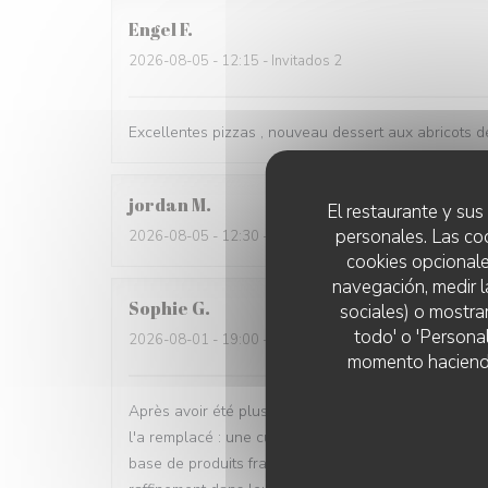
Engel
F
2026-08-05
- 12:15 - Invitados 2
Excellentes pizzas , nouveau dessert aux abricots dé
jordan
M
El restaurante y sus 
personales. Las co
2026-08-05
- 12:30 - Invitados 2
cookies opcionale
navegación, medir l
Sophie
G
sociales) o mostra
todo' o 'Persona
2026-08-01
- 19:00 - Invitados 3
momento haciendo c
Après avoir été plusieurs fois déçue par Arnaud & C
l'a remplacé : une cuisine italienne goûteuse (ment
base de produits frais, ainsi qu'un vrai effort d'ori