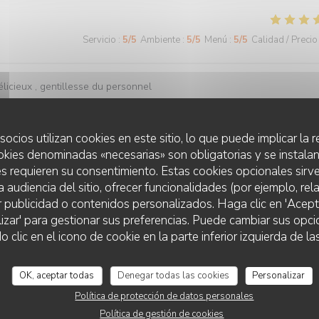
Servicio
:
5
/5
Ambiente
:
5
/5
Menú
:
5
/5
Calidad / Precio
licieux , gentillesse du personnel
socios utilizan cookies en este sitio, lo que puede implicar la
okies denominadas «necesarias» son obligatorias y se instalan
Servicio
:
5
/5
Ambiente
:
5
/5
Menú
:
5
/5
Calidad / Precio
s requieren su consentimiento. Estas cookies opcionales sirve
a audiencia del sitio, ofrecer funcionalidades (por ejemplo, re
r publicidad o contenidos personalizados. Haga clic en 'Acept
lizar' para gestionar sus preferencias. Puede cambiar sus opci
LA FOGLIA
Servicio
:
5
/5
Ambiente
:
5
/5
Menú
:
5
/5
Calidad / Precio
lic en el icono de cookie en la parte inferior izquierda de las
o, j'ai été agréablement surprise par le nouveau restaurant La Foglia q
OK, aceptar todas
Denegar todas las cookies
Personalizar
ion spéciale aux lasagnes aux légumes, particulièrement savoureuses) 
Política de protección de datos personales
ginalité dans les plats proposés (notamment les suggestions du jour) et de
Política de gestión de cookies