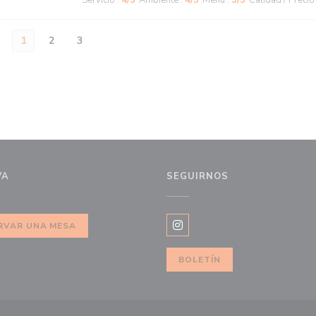
Servicio
:
4
/5
Ambiente
:
4
/5
Menú
:
5
/5
Calidad / Precio
1
2
3
VA
SEGUIRNOS
RVAR UNA MESA
Instagram ((abre en una nue
BOLETÍN