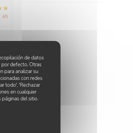
:
4
/5
 recopilación de datos
 por defecto. Otras
:
5
/5
n para analizar su
lacionadas con redes
ar todo', 'Rechazar
ones en cualquier
:
5
/5
 páginas del sitio.
ui
à