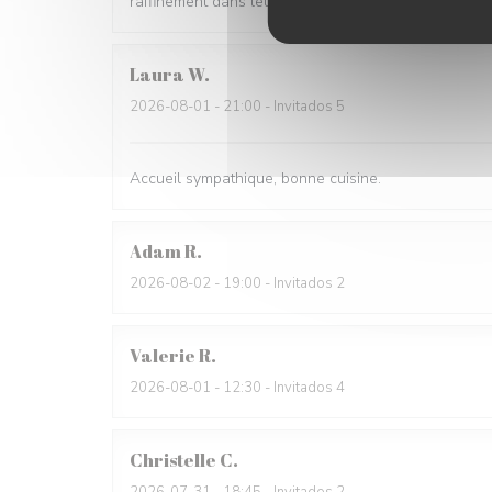
raffinement dans leur présentation. Le service est ai
Laura
W
2026-08-01
- 21:00 - Invitados 5
Accueil sympathique, bonne cuisine.
Adam
R
2026-08-02
- 19:00 - Invitados 2
Valerie
R
2026-08-01
- 12:30 - Invitados 4
Christelle
C