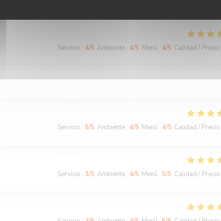
mable et efficace, et la terrasse toujours aussi agréable.
Servicio
:
4
/5
Ambiente
:
4
/5
Menú
:
4
/5
Calidad / Precio
Servicio
:
5
/5
Ambiente
:
4
/5
Menú
:
4
/5
Calidad / Precio
Servicio
:
3
/5
Ambiente
:
4
/5
Menú
:
5
/5
Calidad / Precio