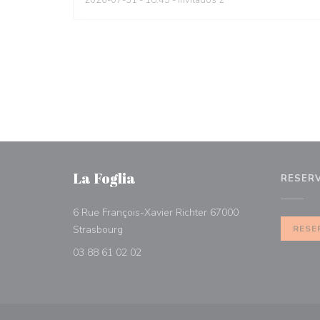
2026-07-31
- 18:45 - Invitados 2
La Foglia
RESER
6 Rue François-Xavier Richter 67000
((abre en una nueva ventana))
Strasbourg
RESE
03 88 61 02 02