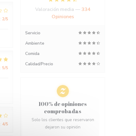
Valoración media —
334
Opiniones
:
2
/5
Servicio
Ambiente
Comida
Calidad/Precio
:
5
/5
100% de opiniones
comprobadas
Solo los clientes que reservaron
:
4
/5
dejaron su opinión