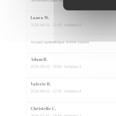
raffinement dans leur présentation. Le service est ai
Laura
W
2026-08-01
- 21:00 - Invitados 5
Accueil sympathique, bonne cuisine.
Adam
R
2026-08-02
- 19:00 - Invitados 2
Valerie
R
2026-08-01
- 12:30 - Invitados 4
Christelle
C