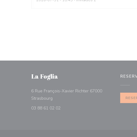
2026-07-31
- 18:45 - Invitados 2
La Foglia
RESER
6 Rue François-Xavier Richter 67000
((abre en una nueva ventana))
Strasbourg
RESE
03 88 61 02 02