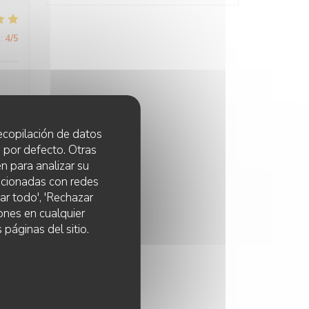
:
4
/5
 recopilación de datos
 por defecto. Otras
:
5
/5
n para analizar su
lacionadas con redes
ar todo', 'Rechazar
ones en cualquier
:
5
/5
 páginas del sitio.
ui
à