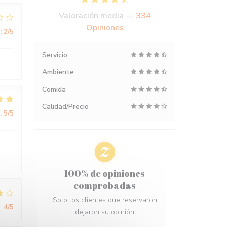
Valoración media —
334
Opiniones
:
2
/5
Servicio
Ambiente
Comida
Calidad/Precio
:
5
/5
100% de opiniones
comprobadas
Solo los clientes que reservaron
:
4
/5
dejaron su opinión