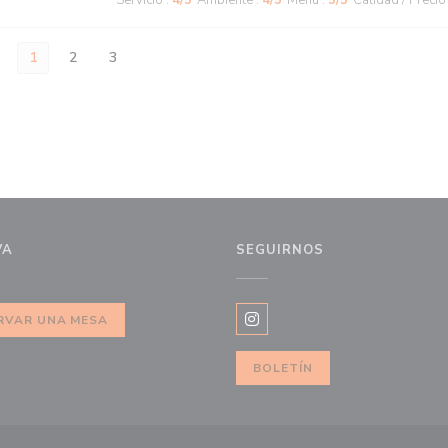
Servicio
:
4
/5
Ambiente
:
4
/5
Menú
:
5
/5
Calidad / Precio
1
2
3
VA
SEGUIRNOS
RVAR UNA MESA
Instagram ((abre en una nue
BOLETÍN