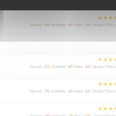
mable et efficace, et la terrasse toujours aussi agréable.
Servicio
:
4
/5
Ambiente
:
4
/5
Menú
:
4
/5
Calidad / Precio
Servicio
:
5
/5
Ambiente
:
4
/5
Menú
:
4
/5
Calidad / Precio
Servicio
:
3
/5
Ambiente
:
4
/5
Menú
:
5
/5
Calidad / Precio