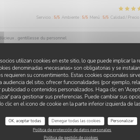
Servicio
:
5
/5
Ambiente
:
5
/5
Menú
:
5
/5
Calidad / Precio
licieux , gentillesse du personnel
socios utilizan cookies en este sitio, lo que puede implicar la
okies denominadas «necesarias» son obligatorias y se instalan
Servicio
:
5
/5
Ambiente
:
5
/5
Menú
:
5
/5
Calidad / Precio
s requieren su consentimiento. Estas cookies opcionales sirve
a audiencia del sitio, ofrecer funcionalidades (por ejemplo, re
r publicidad o contenidos personalizados. Haga clic en 'Acept
lizar' para gestionar sus preferencias. Puede cambiar sus opci
LA FOGLIA
Servicio
:
5
/5
Ambiente
:
5
/5
Menú
:
5
/5
Calidad / Precio
lic en el icono de cookie en la parte inferior izquierda de las
o, j'ai été agréablement surprise par le nouveau restaurant La Foglia q
OK, aceptar todas
Denegar todas las cookies
Personalizar
ion spéciale aux lasagnes aux légumes, particulièrement savoureuses) 
Política de protección de datos personales
ginalité dans les plats proposés (notamment les suggestions du jour) et de
Política de gestión de cookies