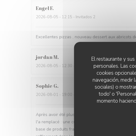
Engel
F
2026-08-05
- 12:15 - Invitados 2
Excellentes pizzas , nouveau dessert aux abricots dé
jordan
M
El restaurante y sus 
personales. Las co
2026-08-05
- 12:30 - Invitados 2
cookies opcionale
navegación, medir l
Sophie
G
sociales) o mostra
todo' o 'Persona
2026-08-01
- 19:00 - Invitados 3
momento haciendo c
Après avoir été plusieurs fois déçue par Arnaud & C
l'a remplacé : une cuisine italienne goûteuse (ment
base de produits frais, ainsi qu'un vrai effort d'ori