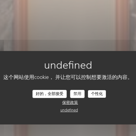
这个网站使用cookie， 并让您可以控制想要激活的内容。
ITALIAN BISTROT
•
STRASBOURG
LA FOGLIA
La Foglia
好的，全部接受
禁用
个性化
保密政策
undefined
预订餐位